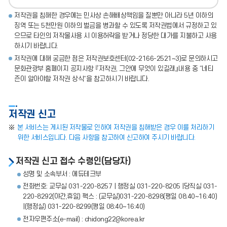
저작권을 침해한 경우에는 민사상 손해배상책임을 질뿐만 아니라 5년 이하의
징역 또는 5천만원 이하의 벌금을 병과할 수 있도록 저작권법에서 규정하고 있
으므로 타인의 저작물사용 시 이용허락을 받거나 정당한 대가를 지불하고 사용
하시기 바랍니다.
저작권에 대해 궁금한 점은 저작권보호센터(02-2166-2521~3)로 문의하시고
문화관광부 홈페이지 공지사항 『저작권, 그안에 무엇이 있길래』내용 중 “네티
즌이 알아야할 저작권 상식”을 참고하시기 바랍니다.
저작권 신고
본 서비스는 게시된 저작물로 인하여 저작권을 침해받은 경우 이를 처리하기
위한 서비스입니다. 다음 사항을 참고하여 신고하여 주시기 바랍니다.
저작권 신고 접수 수령인(담당자)
성명 및 소속부서 : 에듀테크부
전화번호: 교무실 031-220-8257 | 행정실 031-220-8205 |당직실 031-
220-8292(야간,휴일) 팩스 : (교무실)031-220-8298(평일 08:40~16:40)
|(행정실) 031-220-8299(평일 08:40~16:40)
전자우편주소(e-mail) : chidong22@korea.kr