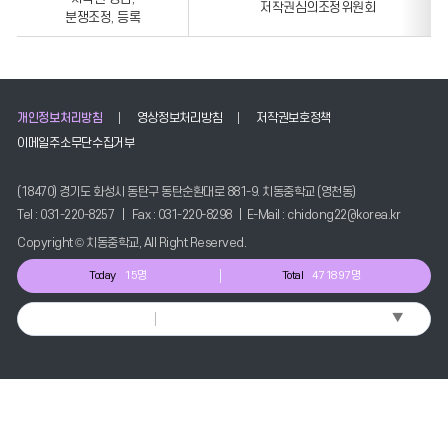
저작권심의조정위원회
분쟁조정, 등록
개인정보처리방침
영상정보처리방침
저작권보호정책
이메일주소무단수집거부
(18470) 경기도 화성시 동탄구 동탄순환대로 881-9. 치동중학교 (영천동)
Tel : 031-220-8257 | Fax : 031-220-8298 | E-Mail : chidong22@korea.kr
Copyright © 치동중학교, All Right Reserved.
Today
15명
Total
471897명
▼
Select Language