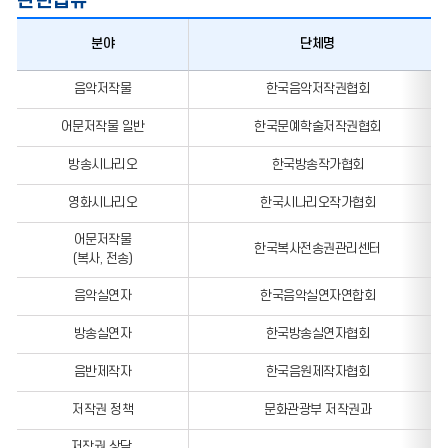
관련법규
분야
단체명
관련법규
음악저작물
한국음악저작권협회
:
분야,
어문저작물 일반
한국문예학술저작권협회
단체명,
전화번호,
방송시나리오
한국방송작가협회
홈페이지
및
영화시나리오
한국시나리오작가협회
주소
어문저작물
정보
한국복사전송권관리센터
(복사, 전송)
포함
음악실연자
한국음악실연자연합회
방송실연자
한국방송실연자협회
음반제작자
한국음원제작자협회
저작권 정책
문화관광부 저작권과
저작권 상담,