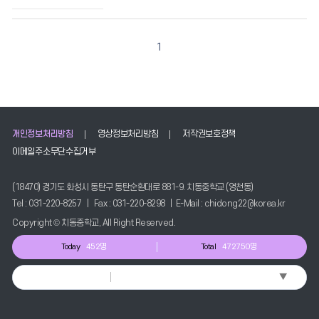
1
개인정보처리방침
영상정보처리방침
저작권보호정책
이메일주소무단수집거부
(18470) 경기도 화성시 동탄구 동탄순환대로 881-9. 치동중학교 (영천동)
Tel : 031-220-8257 | Fax : 031-220-8298 | E-Mail : chidong22@korea.kr
Copyright © 치동중학교, All Right Reserved.
Today
452명
Total
472750명
▼
Select Language