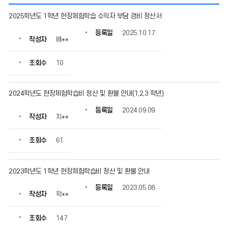
체
2025학년도 1학년 현장체험학습 수익자 부담 경비 정산서
험
학
등록일
2025.10.17
작성자
배**
습
의
게
조회수
10
시
물
번
2024학년도 현장체험학습비 정산 및 환불 안내(1,2,3 학년)
호,
등록일
2024.09.09
제
작성자
치**
목,
작
조회수
61
성
자,
등
2023학년도 1학년 현장체험학습비 정산 및 환불 안내
록
일,
등록일
2023.05.08
조
작성자
학**
회
수
조회수
147
정