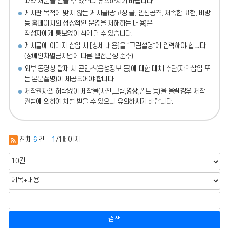
따라 처분
을 받을 수 있으니 유의하시기 바랍니다.
게시판 목적에 맞지 않는 게시글(광고성 글, 인신공격, 저속한 표현, 비방
등 홈페이지의 정상적인 운영을 저해하는 내용)
은
작성자에게 통보없이 삭제될 수 있습니다.
게시글에 이미지 삽입 시 [상세 내용]을 “그림설명”에 입력해야 합니다.
(장애인차별금지법에 따른 웹접근성 준수)
외부 동영상 탑재 시 콘텐츠(음성정보 등)에 대한 대체 수단(자막삽입 또
는 본문설명)이 제공되어야 합니다.
저작권자의 허락없이 제작물(사진,그림,영상,폰트 등)을 올릴경우 저작
권법에 의하여 처벌 받을 수 있으니 유의하시기 바랍니다.
전체
6
건
1
/1페이지
검색