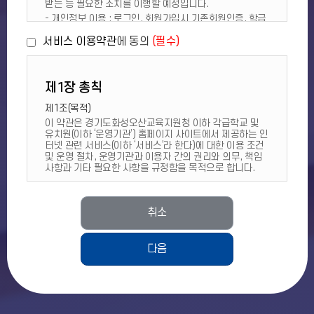
받는 등 필요한 조치를 이행할 예정입니다.
- 개인정보 이용 : 로그인, 회원가입시 기존회원인증, 학급
가입, 게시판 글쓰기 등에서의 신원확인과 권한 확인, 접속
서비스 이용약관
에 동의
(필수)
로그 확인
2. 개인정보 수집 항목
운영기관 홈페이지에서 수집하는 개인정보 항목은 다음과
같습니다. 선택정보를 입력하지 않은 경우에도 서비스 이
제1장 총칙
용에는 제한이 없습니다.
※ 서비스 이용 과정에서 방문날짜, 방문시간, IP주소, 쿠
제1조(목적)
키, 접속 기기정보 등의 서비스의 이용 기록이 자동으로 생
이 약관은 경기도화성오산교육지원청 이하 각급학교 및
성되어 수집될 수 있습니다.
유치원(이하 ‘운영기관’) 홈페이지 사이트에서 제공하는 인
터넷 관련 서비스(이하 ‘서비스’라 한다)에 대한 이용 조건
학생 회원 - 만14세미만
및 운영 절차, 운영기관과 이용자 간의 권리와 의무, 책임
[필수] 아이디, 비밀번호, 이름, 보호자(법정대리인)이름,
사항과 기타 필요한 사항을 규정함을 목적으로 합니다.
[선택]학년/반, [선택]이메일
제2조(약관의 효력 및 변경)
학생 회원 - 만14세이상
① 이 약관은 서비스 화면에 게시하거나 기타의 방법으로
[필수] 아이디, 비밀번호, 이름, [선택]학년/반, [선택]이메
취소
이용자에게 공지함으로써 효력을 발생합니다.
일
② 합리적인 사유가 발생할 경우 관련 법령에 위배되지 않
는 범위 안에서 변경할 수 있으며, 약관이 변경된 경우 지
학부모 회원
체 없이 이를 공지합니다.
다음
[필수] 아이디, 비밀번호, 이름, 자녀이름, 학년, 반, [선택]
③ 이 약관에 동의하는 것은 정기적인 방문으로 약관의 변
이메일
경 사항을 확인하는 것도 포함하여 동의함을 의미하며, 변
※ 학생 회원의 가입이 먼저 진행된 후 학부모 회원의 승인
경된 약관에 대한 정보를 알지 못해 발생하는 이용자의 피
이 가능합니다(유치원은 제외).
해는 책임 지지 않습니다.
④ 이용자는 변경된 약관에 동의하지 않을 경우 이용해지
교직원 회원
(탈퇴)를 요청할 수 있으며, 변경된 약관의 효력 발생일로