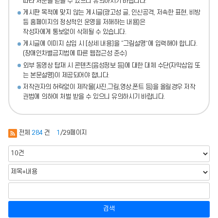
따라 처분
을 받을 수 있으니 유의하시기 바랍니다.
게시판 목적에 맞지 않는 게시글(광고성 글, 인신공격, 저속한 표현, 비방
등 홈페이지의 정상적인 운영을 저해하는 내용)
은
작성자에게 통보없이 삭제될 수 있습니다.
게시글에 이미지 삽입 시 [상세 내용]을 “그림설명”에 입력해야 합니다.
(장애인차별금지법에 따른 웹접근성 준수)
외부 동영상 탑재 시 콘텐츠(음성정보 등)에 대한 대체 수단(자막삽입 또
는 본문설명)이 제공되어야 합니다.
저작권자의 허락없이 제작물(사진,그림,영상,폰트 등)을 올릴경우 저작
권법에 의하여 처벌 받을 수 있으니 유의하시기 바랍니다.
전체
284
건
1
/29페이지
검색