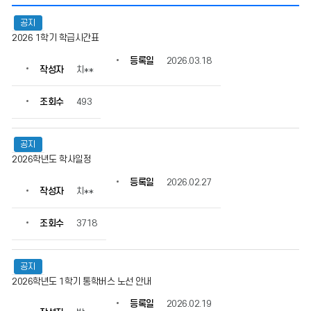
공
공지
지
2026 1학기 학급시간표
사
항
등록일
2026.03.18
의
작성자
치**
게
시
조회수
493
물
번
호,
공지
제
2026학년도 학사일정
목,
작
등록일
2026.02.27
작성자
치**
성
자,
등
조회수
3718
록
일,
조
공지
회
2026학년도 1학기 통학버스 노선 안내
수
등록일
2026.02.19
정