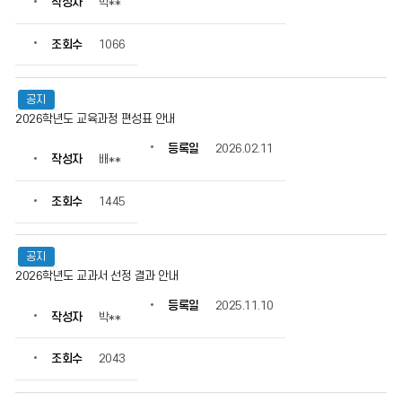
작성자
박**
보
를
조회수
1066
확
인
할
공지
수
있
2026학년도 교육과정 편성표 안내
습
등록일
2026.02.11
니
작성자
배**
다.
조회수
1445
공지
2026학년도 교과서 선정 결과 안내
등록일
2025.11.10
작성자
박**
조회수
2043